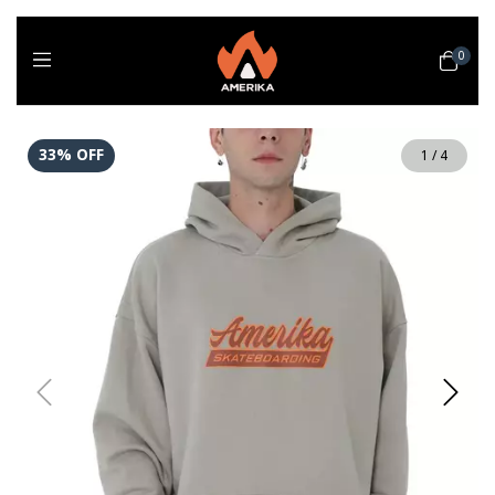
0
33
%
OFF
1
/
4