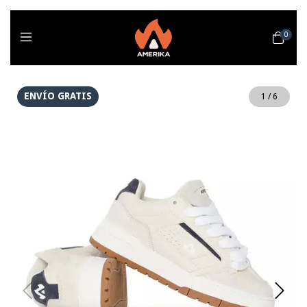
0
ENVÍO GRATIS
1
/
6