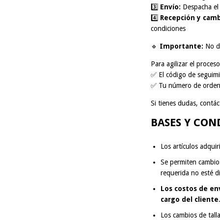
3️⃣
Envío:
Despacha el 
4️⃣
Recepción y camb
condiciones
🔹
Importante:
No de
Para agilizar el proceso
✅ El código de seguimi
✅ Tu número de orden
Si tienes dudas, contác
BASES Y CON
Los artículos adqu
Se permiten cambi
requerida no esté d
Los costos de en
cargo del cliente
Los cambios de tall