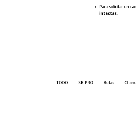
Para solicitar un c
intactas
.
TODO
SB PRO
Botas
Chanc