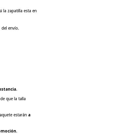
 la zapatilla esta en
del envío.
nstancia
.
de que la talla
paquete estarán
a
romoción
.