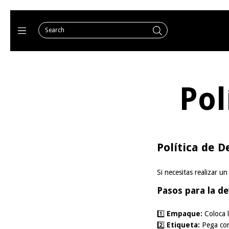
Pol
Política de 
Si necesitas realizar u
Pasos para la de
1️⃣
Empaque:
Coloca l
2️⃣
Etiqueta:
Pega con