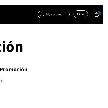
0
My account
ción
 Promoción.
ti.